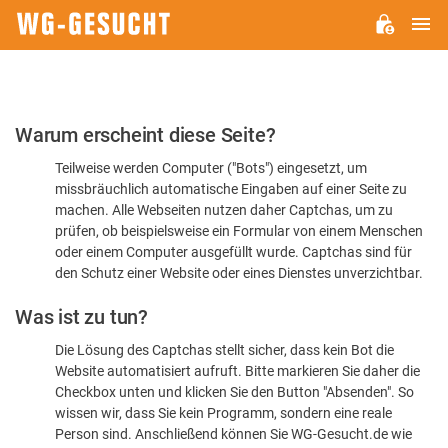
H
WG-
GESUCHT.DE
Bitte
Warum erscheint diese Seite?
bestätigen
Teilweise werden Computer ("Bots") eingesetzt, um
Sie,
missbräuchlich automatische Eingaben auf einer Seite zu
dass
machen. Alle Webseiten nutzen daher Captchas, um zu
Sie
prüfen, ob beispielsweise ein Formular von einem Menschen
oder einem Computer ausgefüllt wurde. Captchas sind für
ein
den Schutz einer Website oder eines Dienstes unverzichtbar.
Mensch
Was ist zu tun?
sind
Die Lösung des Captchas stellt sicher, dass kein Bot die
Website automatisiert aufruft. Bitte markieren Sie daher die
Checkbox unten und klicken Sie den Button "Absenden". So
wissen wir, dass Sie kein Programm, sondern eine reale
Person sind. Anschließend können Sie WG-Gesucht.de wie