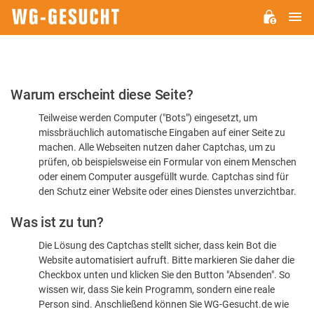
H
WG-
GESUCHT.DE
Bitte
Warum erscheint diese Seite?
bestätigen
Teilweise werden Computer ("Bots") eingesetzt, um
Sie,
missbräuchlich automatische Eingaben auf einer Seite zu
dass
machen. Alle Webseiten nutzen daher Captchas, um zu
Sie
prüfen, ob beispielsweise ein Formular von einem Menschen
oder einem Computer ausgefüllt wurde. Captchas sind für
ein
den Schutz einer Website oder eines Dienstes unverzichtbar.
Mensch
Was ist zu tun?
sind
Die Lösung des Captchas stellt sicher, dass kein Bot die
Website automatisiert aufruft. Bitte markieren Sie daher die
Checkbox unten und klicken Sie den Button "Absenden". So
wissen wir, dass Sie kein Programm, sondern eine reale
Person sind. Anschließend können Sie WG-Gesucht.de wie