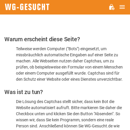
H
WG-
GESUCHT.DE
Bitte
Warum erscheint diese Seite?
bestätigen
Teilweise werden Computer ("Bots") eingesetzt, um
Sie,
missbräuchlich automatische Eingaben auf einer Seite zu
dass
machen. Alle Webseiten nutzen daher Captchas, um zu
Sie
prüfen, ob beispielsweise ein Formular von einem Menschen
oder einem Computer ausgefüllt wurde. Captchas sind für
ein
den Schutz einer Website oder eines Dienstes unverzichtbar.
Mensch
Was ist zu tun?
sind
Die Lösung des Captchas stellt sicher, dass kein Bot die
Website automatisiert aufruft. Bitte markieren Sie daher die
Checkbox unten und klicken Sie den Button "Absenden". So
wissen wir, dass Sie kein Programm, sondern eine reale
Person sind. Anschließend können Sie WG-Gesucht.de wie