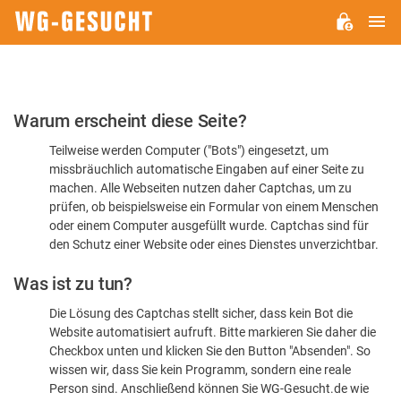
H
WG-
GESUCHT.DE
Bitte
Warum erscheint diese Seite?
bestätigen
Teilweise werden Computer ("Bots") eingesetzt, um
Sie,
missbräuchlich automatische Eingaben auf einer Seite zu
dass
machen. Alle Webseiten nutzen daher Captchas, um zu
Sie
prüfen, ob beispielsweise ein Formular von einem Menschen
oder einem Computer ausgefüllt wurde. Captchas sind für
ein
den Schutz einer Website oder eines Dienstes unverzichtbar.
Mensch
Was ist zu tun?
sind
Die Lösung des Captchas stellt sicher, dass kein Bot die
Website automatisiert aufruft. Bitte markieren Sie daher die
Checkbox unten und klicken Sie den Button "Absenden". So
wissen wir, dass Sie kein Programm, sondern eine reale
Person sind. Anschließend können Sie WG-Gesucht.de wie