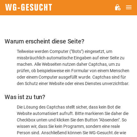
H
WG-
GESUCHT.DE
Bitte
Warum erscheint diese Seite?
bestätigen
Teilweise werden Computer ("Bots") eingesetzt, um
Sie,
missbräuchlich automatische Eingaben auf einer Seite zu
dass
machen. Alle Webseiten nutzen daher Captchas, um zu
Sie
prüfen, ob beispielsweise ein Formular von einem Menschen
oder einem Computer ausgefüllt wurde. Captchas sind für
ein
den Schutz einer Website oder eines Dienstes unverzichtbar.
Mensch
Was ist zu tun?
sind
Die Lösung des Captchas stellt sicher, dass kein Bot die
Website automatisiert aufruft. Bitte markieren Sie daher die
Checkbox unten und klicken Sie den Button "Absenden". So
wissen wir, dass Sie kein Programm, sondern eine reale
Person sind. Anschließend können Sie WG-Gesucht.de wie