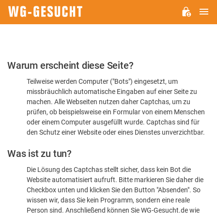
H
WG-
GESUCHT.DE
Bitte
Warum erscheint diese Seite?
bestätigen
Teilweise werden Computer ("Bots") eingesetzt, um
Sie,
missbräuchlich automatische Eingaben auf einer Seite zu
dass
machen. Alle Webseiten nutzen daher Captchas, um zu
Sie
prüfen, ob beispielsweise ein Formular von einem Menschen
oder einem Computer ausgefüllt wurde. Captchas sind für
ein
den Schutz einer Website oder eines Dienstes unverzichtbar.
Mensch
Was ist zu tun?
sind
Die Lösung des Captchas stellt sicher, dass kein Bot die
Website automatisiert aufruft. Bitte markieren Sie daher die
Checkbox unten und klicken Sie den Button "Absenden". So
wissen wir, dass Sie kein Programm, sondern eine reale
Person sind. Anschließend können Sie WG-Gesucht.de wie