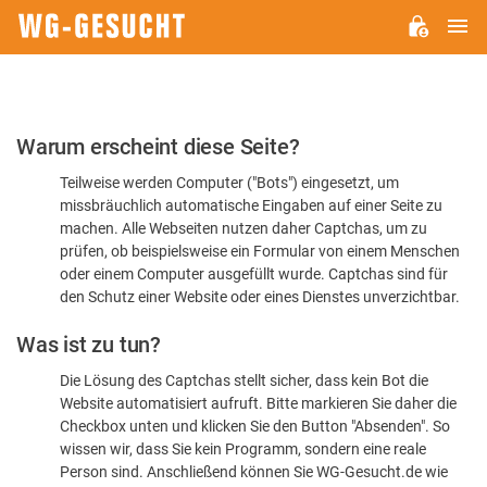
H
WG-
GESUCHT.DE
Bitte
Warum erscheint diese Seite?
bestätigen
Teilweise werden Computer ("Bots") eingesetzt, um
Sie,
missbräuchlich automatische Eingaben auf einer Seite zu
dass
machen. Alle Webseiten nutzen daher Captchas, um zu
Sie
prüfen, ob beispielsweise ein Formular von einem Menschen
oder einem Computer ausgefüllt wurde. Captchas sind für
ein
den Schutz einer Website oder eines Dienstes unverzichtbar.
Mensch
Was ist zu tun?
sind
Die Lösung des Captchas stellt sicher, dass kein Bot die
Website automatisiert aufruft. Bitte markieren Sie daher die
Checkbox unten und klicken Sie den Button "Absenden". So
wissen wir, dass Sie kein Programm, sondern eine reale
Person sind. Anschließend können Sie WG-Gesucht.de wie