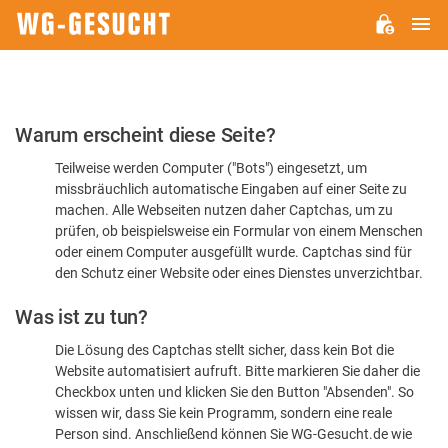
H
WG-
GESUCHT.DE
Bitte
Warum erscheint diese Seite?
bestätigen
Teilweise werden Computer ("Bots") eingesetzt, um
Sie,
missbräuchlich automatische Eingaben auf einer Seite zu
dass
machen. Alle Webseiten nutzen daher Captchas, um zu
Sie
prüfen, ob beispielsweise ein Formular von einem Menschen
oder einem Computer ausgefüllt wurde. Captchas sind für
ein
den Schutz einer Website oder eines Dienstes unverzichtbar.
Mensch
Was ist zu tun?
sind
Die Lösung des Captchas stellt sicher, dass kein Bot die
Website automatisiert aufruft. Bitte markieren Sie daher die
Checkbox unten und klicken Sie den Button "Absenden". So
wissen wir, dass Sie kein Programm, sondern eine reale
Person sind. Anschließend können Sie WG-Gesucht.de wie