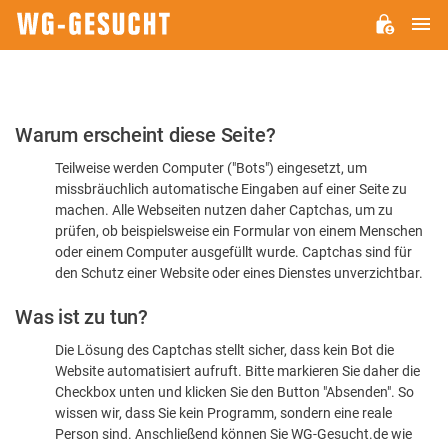
H
WG-
GESUCHT.DE
Bitte
Warum erscheint diese Seite?
bestätigen
Teilweise werden Computer ("Bots") eingesetzt, um
Sie,
missbräuchlich automatische Eingaben auf einer Seite zu
dass
machen. Alle Webseiten nutzen daher Captchas, um zu
Sie
prüfen, ob beispielsweise ein Formular von einem Menschen
oder einem Computer ausgefüllt wurde. Captchas sind für
ein
den Schutz einer Website oder eines Dienstes unverzichtbar.
Mensch
Was ist zu tun?
sind
Die Lösung des Captchas stellt sicher, dass kein Bot die
Website automatisiert aufruft. Bitte markieren Sie daher die
Checkbox unten und klicken Sie den Button "Absenden". So
wissen wir, dass Sie kein Programm, sondern eine reale
Person sind. Anschließend können Sie WG-Gesucht.de wie