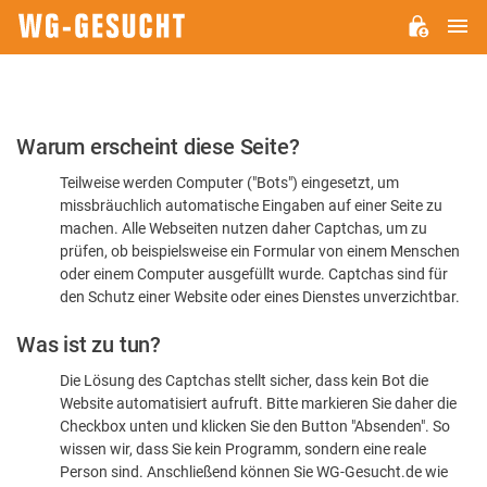
H
WG-
GESUCHT.DE
Bitte
Warum erscheint diese Seite?
bestätigen
Teilweise werden Computer ("Bots") eingesetzt, um
Sie,
missbräuchlich automatische Eingaben auf einer Seite zu
dass
machen. Alle Webseiten nutzen daher Captchas, um zu
Sie
prüfen, ob beispielsweise ein Formular von einem Menschen
oder einem Computer ausgefüllt wurde. Captchas sind für
ein
den Schutz einer Website oder eines Dienstes unverzichtbar.
Mensch
Was ist zu tun?
sind
Die Lösung des Captchas stellt sicher, dass kein Bot die
Website automatisiert aufruft. Bitte markieren Sie daher die
Checkbox unten und klicken Sie den Button "Absenden". So
wissen wir, dass Sie kein Programm, sondern eine reale
Person sind. Anschließend können Sie WG-Gesucht.de wie