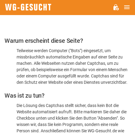
H
WG-
GESUCHT.DE
Bitte
Warum erscheint diese Seite?
bestätigen
Teilweise werden Computer ("Bots") eingesetzt, um
Sie,
missbräuchlich automatische Eingaben auf einer Seite zu
dass
machen. Alle Webseiten nutzen daher Captchas, um zu
Sie
prüfen, ob beispielsweise ein Formular von einem Menschen
oder einem Computer ausgefüllt wurde. Captchas sind für
ein
den Schutz einer Website oder eines Dienstes unverzichtbar.
Mensch
Was ist zu tun?
sind
Die Lösung des Captchas stellt sicher, dass kein Bot die
Website automatisiert aufruft. Bitte markieren Sie daher die
Checkbox unten und klicken Sie den Button "Absenden". So
wissen wir, dass Sie kein Programm, sondern eine reale
Person sind. Anschließend können Sie WG-Gesucht.de wie