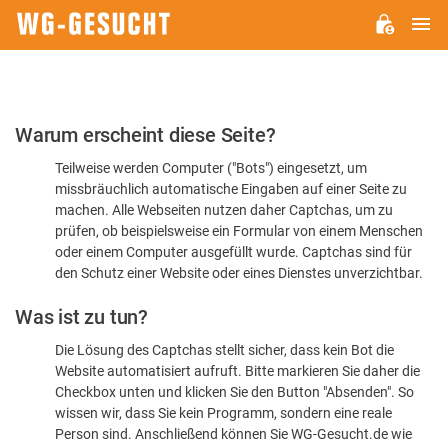
H
WG-
GESUCHT.DE
Bitte
Warum erscheint diese Seite?
bestätigen
Teilweise werden Computer ("Bots") eingesetzt, um
Sie,
missbräuchlich automatische Eingaben auf einer Seite zu
dass
machen. Alle Webseiten nutzen daher Captchas, um zu
Sie
prüfen, ob beispielsweise ein Formular von einem Menschen
oder einem Computer ausgefüllt wurde. Captchas sind für
ein
den Schutz einer Website oder eines Dienstes unverzichtbar.
Mensch
Was ist zu tun?
sind
Die Lösung des Captchas stellt sicher, dass kein Bot die
Website automatisiert aufruft. Bitte markieren Sie daher die
Checkbox unten und klicken Sie den Button "Absenden". So
wissen wir, dass Sie kein Programm, sondern eine reale
Person sind. Anschließend können Sie WG-Gesucht.de wie