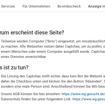
 Services
Für Unternehmen
Bonitätscheck
Anzeige i
te
um erscheint diese Seite?
stätigen
Teilweise werden Computer ("Bots") eingesetzt, um missbräuchlic
,
zu machen. Alle Webseiten nutzen daher Captchas, um zu prüfen, o
einem Menschen oder einem Computer ausgefüllt wurde. Captchas 
ss
eines Dienstes unverzichtbar.
e
 ist zu tun?
n
Die Lösung des Captchas stellt sicher, dass kein Bot die Website au
nsch
daher die Checkbox unten und klicken Sie den Button "Absenden". 
sondern eine reale Person sind. Anschließend können Sie WG-Gesuc
nd
Unsere AGB können Sie hier einsehen:
https://www.wg-gesucht.de
Datenschutz finden Sie unter folgendem Link:
https://www.wg-gesu