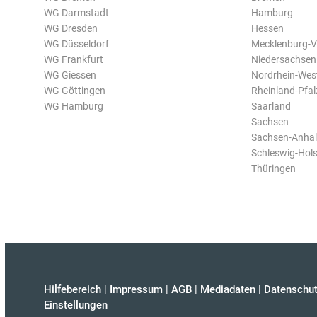
WG Darmstadt
Hamburg
WG Dresden
Hessen
WG Düsseldorf
Mecklenburg-
WG Frankfurt
Niedersachsen
WG Giessen
Nordrhein-Wes
WG Göttingen
Rheinland-Pfal
WG Hamburg
Saarland
Sachsen
Sachsen-Anhal
Schleswig-Hols
Thüringen
Hilfebereich
|
Impressum
|
AGB
|
Mediadaten
|
Datenschut
Einstellungen