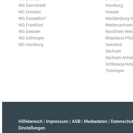
WG Darmstadt
Hamburg
WG Dresden
Hessen
WG Düsseldorf
Mecklenburg-
WG Frankfurt
Niedersachsen
WG Giessen
Nordrhein-Wes
WG Göttingen
Rheinland-Pfal
WG Hamburg
Saarland
Sachsen
Sachsen-Anhal
Schleswig-Hols
Thüringen
Hilfebereich
|
Impressum
|
AGB
|
Mediadaten
|
Datenschut
Einstellungen