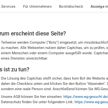
 Services
Für Unternehmen
Bonitätscheck
Anzeige i
te
um erscheint diese Seite?
stätigen
Teilweise werden Computer ("Bots") eingesetzt, um missbräuchlic
,
zu machen. Alle Webseiten nutzen daher Captchas, um zu prüfen, o
einem Menschen oder einem Computer ausgefüllt wurde. Captchas 
ss
eines Dienstes unverzichtbar.
e
 ist zu tun?
n
Die Lösung des Captchas stellt sicher, dass kein Bot die Website au
nsch
daher die Checkbox unten und klicken Sie den Button "Absenden". 
sondern eine reale Person sind. Anschließend können Sie WG-Gesuc
nd
Unsere AGB können Sie hier einsehen:
https://www.wg-gesucht.de
Datenschutz finden Sie unter folgendem Link:
https://www.wg-gesu