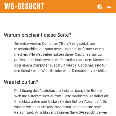
H
WG-
GESUCHT.DE
Bitte
Warum erscheint diese Seite?
bestätigen
Teilweise werden Computer ("Bots") eingesetzt, um
Sie,
missbräuchlich automatische Eingaben auf einer Seite zu
dass
machen. Alle Webseiten nutzen daher Captchas, um zu
Sie
prüfen, ob beispielsweise ein Formular von einem Menschen
oder einem Computer ausgefüllt wurde. Captchas sind für
ein
den Schutz einer Website oder eines Dienstes unverzichtbar.
Mensch
Was ist zu tun?
sind
Die Lösung des Captchas stellt sicher, dass kein Bot die
Website automatisiert aufruft. Bitte markieren Sie daher die
Checkbox unten und klicken Sie den Button "Absenden". So
wissen wir, dass Sie kein Programm, sondern eine reale
Person sind. Anschließend können Sie WG-Gesucht.de wie