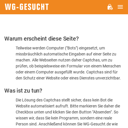
H
WG-
GESUCHT.DE
Bitte
Warum erscheint diese Seite?
bestätigen
Teilweise werden Computer ("Bots") eingesetzt, um
Sie,
missbräuchlich automatische Eingaben auf einer Seite zu
dass
machen. Alle Webseiten nutzen daher Captchas, um zu
Sie
prüfen, ob beispielsweise ein Formular von einem Menschen
oder einem Computer ausgefüllt wurde. Captchas sind für
ein
den Schutz einer Website oder eines Dienstes unverzichtbar.
Mensch
Was ist zu tun?
sind
Die Lösung des Captchas stellt sicher, dass kein Bot die
Website automatisiert aufruft. Bitte markieren Sie daher die
Checkbox unten und klicken Sie den Button "Absenden". So
wissen wir, dass Sie kein Programm, sondern eine reale
Person sind. Anschließend können Sie WG-Gesucht.de wie