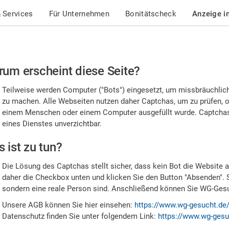
 Services
Für Unternehmen
Bonitätscheck
Anzeige i
te
um erscheint diese Seite?
stätigen
Teilweise werden Computer ("Bots") eingesetzt, um missbräuchlic
,
zu machen. Alle Webseiten nutzen daher Captchas, um zu prüfen, o
einem Menschen oder einem Computer ausgefüllt wurde. Captchas 
ss
eines Dienstes unverzichtbar.
e
 ist zu tun?
n
Die Lösung des Captchas stellt sicher, dass kein Bot die Website au
nsch
daher die Checkbox unten und klicken Sie den Button "Absenden". 
sondern eine reale Person sind. Anschließend können Sie WG-Gesuc
nd
Unsere AGB können Sie hier einsehen:
https://www.wg-gesucht.de
Datenschutz finden Sie unter folgendem Link:
https://www.wg-gesu