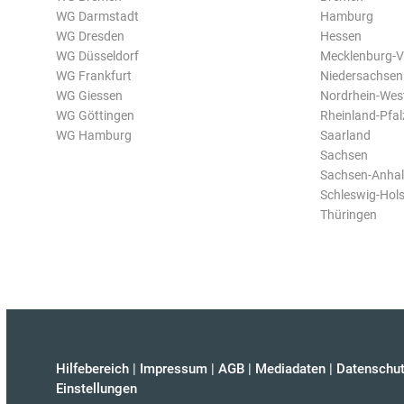
WG Darmstadt
Hamburg
WG Dresden
Hessen
WG Düsseldorf
Mecklenburg-
WG Frankfurt
Niedersachsen
WG Giessen
Nordrhein-Wes
WG Göttingen
Rheinland-Pfal
WG Hamburg
Saarland
Sachsen
Sachsen-Anhal
Schleswig-Hols
Thüringen
Hilfebereich
|
Impressum
|
AGB
|
Mediadaten
|
Datenschut
Einstellungen