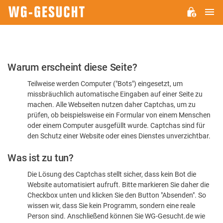
H
WG-
GESUCHT.DE
Bitte
Warum erscheint diese Seite?
bestätigen
Teilweise werden Computer ("Bots") eingesetzt, um
Sie,
missbräuchlich automatische Eingaben auf einer Seite zu
dass
machen. Alle Webseiten nutzen daher Captchas, um zu
Sie
prüfen, ob beispielsweise ein Formular von einem Menschen
oder einem Computer ausgefüllt wurde. Captchas sind für
ein
den Schutz einer Website oder eines Dienstes unverzichtbar.
Mensch
Was ist zu tun?
sind
Die Lösung des Captchas stellt sicher, dass kein Bot die
Website automatisiert aufruft. Bitte markieren Sie daher die
Checkbox unten und klicken Sie den Button "Absenden". So
wissen wir, dass Sie kein Programm, sondern eine reale
Person sind. Anschließend können Sie WG-Gesucht.de wie