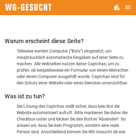
H
WG-
GESUCHT.DE
Bitte
Warum erscheint diese Seite?
bestätigen
Teilweise werden Computer ("Bots") eingesetzt, um
Sie,
missbräuchlich automatische Eingaben auf einer Seite zu
dass
machen. Alle Webseiten nutzen daher Captchas, um zu
Sie
prüfen, ob beispielsweise ein Formular von einem Menschen
oder einem Computer ausgefüllt wurde. Captchas sind für
ein
den Schutz einer Website oder eines Dienstes unverzichtbar.
Mensch
Was ist zu tun?
sind
Die Lösung des Captchas stellt sicher, dass kein Bot die
Website automatisiert aufruft. Bitte markieren Sie daher die
Checkbox unten und klicken Sie den Button "Absenden". So
wissen wir, dass Sie kein Programm, sondern eine reale
Person sind. Anschließend können Sie WG-Gesucht.de wie