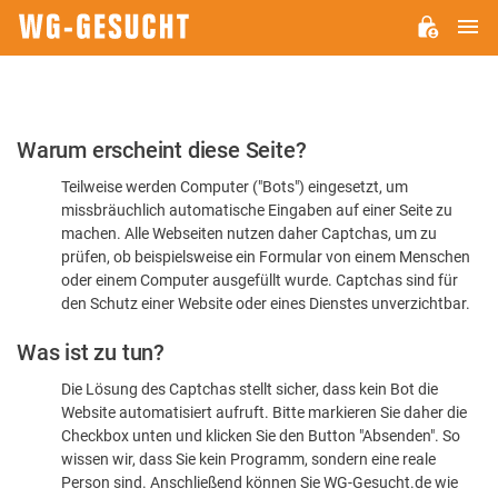
H
WG-
GESUCHT.DE
Bitte
Warum erscheint diese Seite?
bestätigen
Teilweise werden Computer ("Bots") eingesetzt, um
Sie,
missbräuchlich automatische Eingaben auf einer Seite zu
dass
machen. Alle Webseiten nutzen daher Captchas, um zu
Sie
prüfen, ob beispielsweise ein Formular von einem Menschen
oder einem Computer ausgefüllt wurde. Captchas sind für
ein
den Schutz einer Website oder eines Dienstes unverzichtbar.
Mensch
Was ist zu tun?
sind
Die Lösung des Captchas stellt sicher, dass kein Bot die
Website automatisiert aufruft. Bitte markieren Sie daher die
Checkbox unten und klicken Sie den Button "Absenden". So
wissen wir, dass Sie kein Programm, sondern eine reale
Person sind. Anschließend können Sie WG-Gesucht.de wie