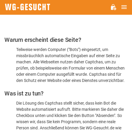
H
WG-
GESUCHT.DE
Bitte
Warum erscheint diese Seite?
bestätigen
Teilweise werden Computer ("Bots") eingesetzt, um
Sie,
missbräuchlich automatische Eingaben auf einer Seite zu
dass
machen. Alle Webseiten nutzen daher Captchas, um zu
Sie
prüfen, ob beispielsweise ein Formular von einem Menschen
oder einem Computer ausgefüllt wurde. Captchas sind für
ein
den Schutz einer Website oder eines Dienstes unverzichtbar.
Mensch
Was ist zu tun?
sind
Die Lösung des Captchas stellt sicher, dass kein Bot die
Website automatisiert aufruft. Bitte markieren Sie daher die
Checkbox unten und klicken Sie den Button "Absenden". So
wissen wir, dass Sie kein Programm, sondern eine reale
Person sind. Anschließend können Sie WG-Gesucht.de wie