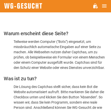
H
WG-
GESUCHT.DE
Bitte
Warum erscheint diese Seite?
bestätigen
Teilweise werden Computer ("Bots") eingesetzt, um
Sie,
missbräuchlich automatische Eingaben auf einer Seite zu
dass
machen. Alle Webseiten nutzen daher Captchas, um zu
Sie
prüfen, ob beispielsweise ein Formular von einem Menschen
oder einem Computer ausgefüllt wurde. Captchas sind für
ein
den Schutz einer Website oder eines Dienstes unverzichtbar.
Mensch
Was ist zu tun?
sind
Die Lösung des Captchas stellt sicher, dass kein Bot die
Website automatisiert aufruft. Bitte markieren Sie daher die
Checkbox unten und klicken Sie den Button "Absenden". So
wissen wir, dass Sie kein Programm, sondern eine reale
Person sind. Anschließend können Sie WG-Gesucht.de wie