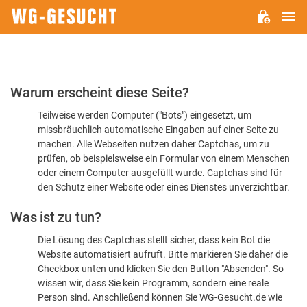
H
WG-
GESUCHT.DE
Bitte
Warum erscheint diese Seite?
bestätigen
Teilweise werden Computer ("Bots") eingesetzt, um
Sie,
missbräuchlich automatische Eingaben auf einer Seite zu
dass
machen. Alle Webseiten nutzen daher Captchas, um zu
Sie
prüfen, ob beispielsweise ein Formular von einem Menschen
oder einem Computer ausgefüllt wurde. Captchas sind für
ein
den Schutz einer Website oder eines Dienstes unverzichtbar.
Mensch
Was ist zu tun?
sind
Die Lösung des Captchas stellt sicher, dass kein Bot die
Website automatisiert aufruft. Bitte markieren Sie daher die
Checkbox unten und klicken Sie den Button "Absenden". So
wissen wir, dass Sie kein Programm, sondern eine reale
Person sind. Anschließend können Sie WG-Gesucht.de wie