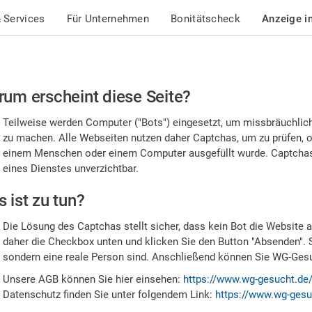
 Services
Für Unternehmen
Bonitätscheck
Anzeige i
te
um erscheint diese Seite?
stätigen
Teilweise werden Computer ("Bots") eingesetzt, um missbräuchlic
,
zu machen. Alle Webseiten nutzen daher Captchas, um zu prüfen, o
einem Menschen oder einem Computer ausgefüllt wurde. Captchas 
ss
eines Dienstes unverzichtbar.
e
 ist zu tun?
n
Die Lösung des Captchas stellt sicher, dass kein Bot die Website au
nsch
daher die Checkbox unten und klicken Sie den Button "Absenden". 
sondern eine reale Person sind. Anschließend können Sie WG-Gesuc
nd
Unsere AGB können Sie hier einsehen:
https://www.wg-gesucht.de
Datenschutz finden Sie unter folgendem Link:
https://www.wg-gesu