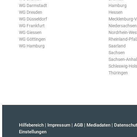
WG Darmstadt
Hamburg
WG Dresden
Hessen
WG Düsseldorf
Mecklenburg-
WG Frankfurt
Niedersachsen
WG Giessen
Nordrhein-Wes
WG Göttingen
Rheinland-Pfal
WG Hamburg
Saarland
Sachsen
Sachsen-Anhal
Schleswig-Hols
Thüringen
Hilfebereich
|
Impressum
|
AGB
|
Mediadaten
|
Datenschut
Einstellungen