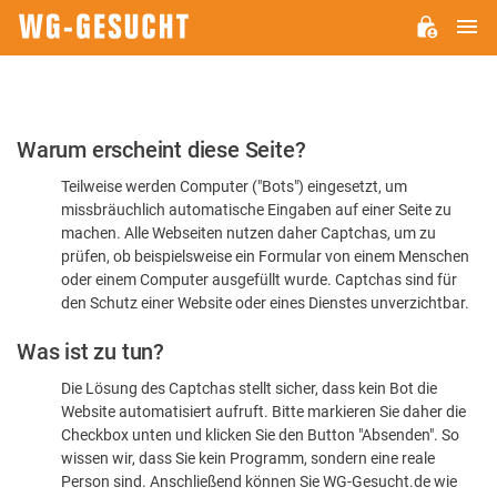
H
WG-
GESUCHT.DE
Bitte
Warum erscheint diese Seite?
bestätigen
Teilweise werden Computer ("Bots") eingesetzt, um
Sie,
missbräuchlich automatische Eingaben auf einer Seite zu
dass
machen. Alle Webseiten nutzen daher Captchas, um zu
Sie
prüfen, ob beispielsweise ein Formular von einem Menschen
oder einem Computer ausgefüllt wurde. Captchas sind für
ein
den Schutz einer Website oder eines Dienstes unverzichtbar.
Mensch
Was ist zu tun?
sind
Die Lösung des Captchas stellt sicher, dass kein Bot die
Website automatisiert aufruft. Bitte markieren Sie daher die
Checkbox unten und klicken Sie den Button "Absenden". So
wissen wir, dass Sie kein Programm, sondern eine reale
Person sind. Anschließend können Sie WG-Gesucht.de wie