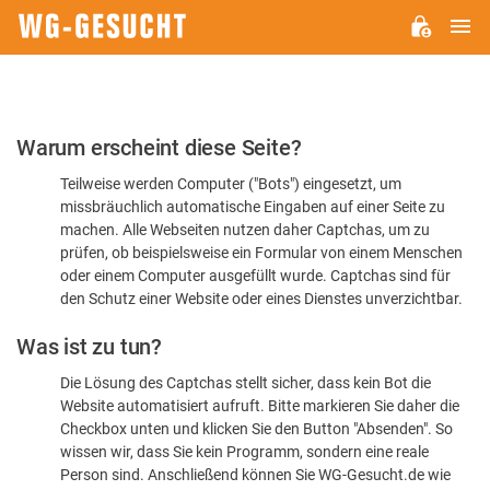
H
WG-
GESUCHT.DE
Bitte
Warum erscheint diese Seite?
bestätigen
Teilweise werden Computer ("Bots") eingesetzt, um
Sie,
missbräuchlich automatische Eingaben auf einer Seite zu
dass
machen. Alle Webseiten nutzen daher Captchas, um zu
Sie
prüfen, ob beispielsweise ein Formular von einem Menschen
oder einem Computer ausgefüllt wurde. Captchas sind für
ein
den Schutz einer Website oder eines Dienstes unverzichtbar.
Mensch
Was ist zu tun?
sind
Die Lösung des Captchas stellt sicher, dass kein Bot die
Website automatisiert aufruft. Bitte markieren Sie daher die
Checkbox unten und klicken Sie den Button "Absenden". So
wissen wir, dass Sie kein Programm, sondern eine reale
Person sind. Anschließend können Sie WG-Gesucht.de wie