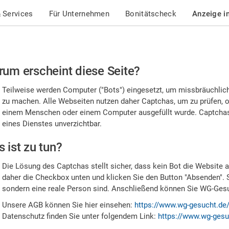
 Services
Für Unternehmen
Bonitätscheck
Anzeige i
te
um erscheint diese Seite?
stätigen
Teilweise werden Computer ("Bots") eingesetzt, um missbräuchlic
,
zu machen. Alle Webseiten nutzen daher Captchas, um zu prüfen, o
einem Menschen oder einem Computer ausgefüllt wurde. Captchas 
ss
eines Dienstes unverzichtbar.
e
 ist zu tun?
n
Die Lösung des Captchas stellt sicher, dass kein Bot die Website au
nsch
daher die Checkbox unten und klicken Sie den Button "Absenden". 
sondern eine reale Person sind. Anschließend können Sie WG-Gesuc
nd
Unsere AGB können Sie hier einsehen:
https://www.wg-gesucht.de
Datenschutz finden Sie unter folgendem Link:
https://www.wg-gesu