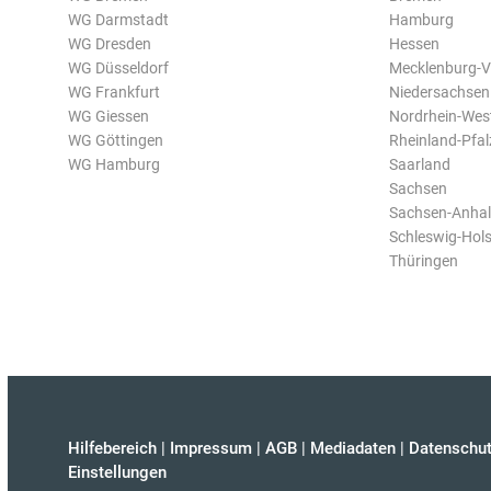
WG Darmstadt
Hamburg
WG Dresden
Hessen
WG Düsseldorf
Mecklenburg-
WG Frankfurt
Niedersachsen
WG Giessen
Nordrhein-Wes
WG Göttingen
Rheinland-Pfal
WG Hamburg
Saarland
Sachsen
Sachsen-Anhal
Schleswig-Hols
Thüringen
Hilfebereich
|
Impressum
|
AGB
|
Mediadaten
|
Datenschut
Einstellungen