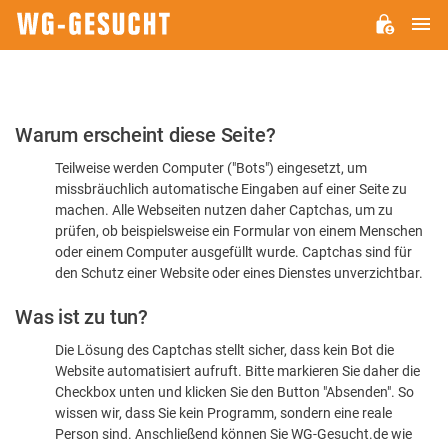
H
WG-
GESUCHT.DE
Bitte
Warum erscheint diese Seite?
bestätigen
Teilweise werden Computer ("Bots") eingesetzt, um
Sie,
missbräuchlich automatische Eingaben auf einer Seite zu
dass
machen. Alle Webseiten nutzen daher Captchas, um zu
Sie
prüfen, ob beispielsweise ein Formular von einem Menschen
oder einem Computer ausgefüllt wurde. Captchas sind für
ein
den Schutz einer Website oder eines Dienstes unverzichtbar.
Mensch
Was ist zu tun?
sind
Die Lösung des Captchas stellt sicher, dass kein Bot die
Website automatisiert aufruft. Bitte markieren Sie daher die
Checkbox unten und klicken Sie den Button "Absenden". So
wissen wir, dass Sie kein Programm, sondern eine reale
Person sind. Anschließend können Sie WG-Gesucht.de wie