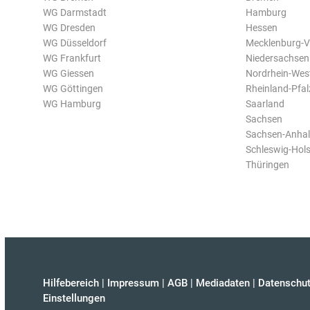
WG Darmstadt
Hamburg
WG Dresden
Hessen
WG Düsseldorf
Mecklenburg-
WG Frankfurt
Niedersachsen
WG Giessen
Nordrhein-Wes
WG Göttingen
Rheinland-Pfal
WG Hamburg
Saarland
Sachsen
Sachsen-Anhal
Schleswig-Hols
Thüringen
Hilfebereich
|
Impressum
|
AGB
|
Mediadaten
|
Datenschut
Einstellungen