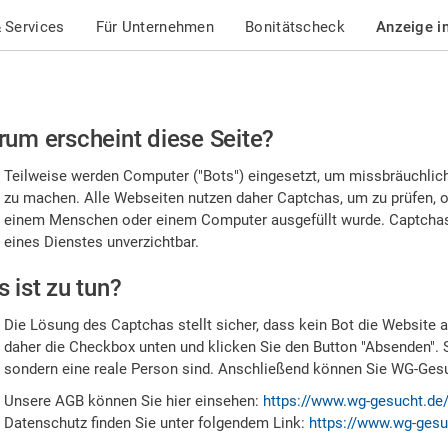
 Services
Für Unternehmen
Bonitätscheck
Anzeige i
te
um erscheint diese Seite?
stätigen
Teilweise werden Computer ("Bots") eingesetzt, um missbräuchlic
,
zu machen. Alle Webseiten nutzen daher Captchas, um zu prüfen, o
einem Menschen oder einem Computer ausgefüllt wurde. Captchas 
ss
eines Dienstes unverzichtbar.
e
 ist zu tun?
n
Die Lösung des Captchas stellt sicher, dass kein Bot die Website au
nsch
daher die Checkbox unten und klicken Sie den Button "Absenden". 
sondern eine reale Person sind. Anschließend können Sie WG-Gesuc
nd
Unsere AGB können Sie hier einsehen:
https://www.wg-gesucht.de
Datenschutz finden Sie unter folgendem Link:
https://www.wg-gesu