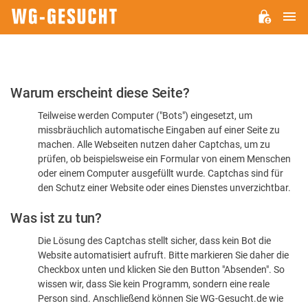
H
WG-
GESUCHT.DE
Bitte
Warum erscheint diese Seite?
bestätigen
Teilweise werden Computer ("Bots") eingesetzt, um
Sie,
missbräuchlich automatische Eingaben auf einer Seite zu
dass
machen. Alle Webseiten nutzen daher Captchas, um zu
Sie
prüfen, ob beispielsweise ein Formular von einem Menschen
oder einem Computer ausgefüllt wurde. Captchas sind für
ein
den Schutz einer Website oder eines Dienstes unverzichtbar.
Mensch
Was ist zu tun?
sind
Die Lösung des Captchas stellt sicher, dass kein Bot die
Website automatisiert aufruft. Bitte markieren Sie daher die
Checkbox unten und klicken Sie den Button "Absenden". So
wissen wir, dass Sie kein Programm, sondern eine reale
Person sind. Anschließend können Sie WG-Gesucht.de wie