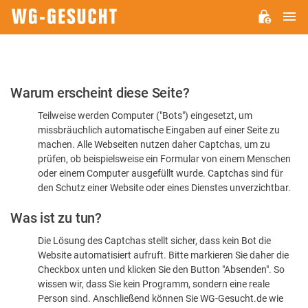
H
WG-
GESUCHT.DE
Bitte
Warum erscheint diese Seite?
bestätigen
Teilweise werden Computer ("Bots") eingesetzt, um
Sie,
missbräuchlich automatische Eingaben auf einer Seite zu
dass
machen. Alle Webseiten nutzen daher Captchas, um zu
Sie
prüfen, ob beispielsweise ein Formular von einem Menschen
oder einem Computer ausgefüllt wurde. Captchas sind für
ein
den Schutz einer Website oder eines Dienstes unverzichtbar.
Mensch
Was ist zu tun?
sind
Die Lösung des Captchas stellt sicher, dass kein Bot die
Website automatisiert aufruft. Bitte markieren Sie daher die
Checkbox unten und klicken Sie den Button "Absenden". So
wissen wir, dass Sie kein Programm, sondern eine reale
Person sind. Anschließend können Sie WG-Gesucht.de wie