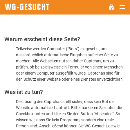
H
WG-
GESUCHT.DE
Bitte
Warum erscheint diese Seite?
bestätigen
Teilweise werden Computer ("Bots") eingesetzt, um
Sie,
missbräuchlich automatische Eingaben auf einer Seite zu
dass
machen. Alle Webseiten nutzen daher Captchas, um zu
Sie
prüfen, ob beispielsweise ein Formular von einem Menschen
oder einem Computer ausgefüllt wurde. Captchas sind für
ein
den Schutz einer Website oder eines Dienstes unverzichtbar.
Mensch
Was ist zu tun?
sind
Die Lösung des Captchas stellt sicher, dass kein Bot die
Website automatisiert aufruft. Bitte markieren Sie daher die
Checkbox unten und klicken Sie den Button "Absenden". So
wissen wir, dass Sie kein Programm, sondern eine reale
Person sind. Anschließend können Sie WG-Gesucht.de wie