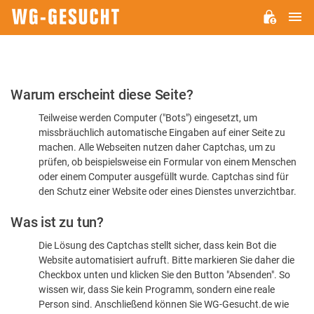
H
WG-
GESUCHT.DE
Bitte
Warum erscheint diese Seite?
bestätigen
Teilweise werden Computer ("Bots") eingesetzt, um
Sie,
missbräuchlich automatische Eingaben auf einer Seite zu
dass
machen. Alle Webseiten nutzen daher Captchas, um zu
Sie
prüfen, ob beispielsweise ein Formular von einem Menschen
oder einem Computer ausgefüllt wurde. Captchas sind für
ein
den Schutz einer Website oder eines Dienstes unverzichtbar.
Mensch
Was ist zu tun?
sind
Die Lösung des Captchas stellt sicher, dass kein Bot die
Website automatisiert aufruft. Bitte markieren Sie daher die
Checkbox unten und klicken Sie den Button "Absenden". So
wissen wir, dass Sie kein Programm, sondern eine reale
Person sind. Anschließend können Sie WG-Gesucht.de wie