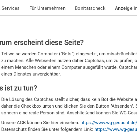
 Services
Für Unternehmen
Bonitätscheck
Anzeige i
te
um erscheint diese Seite?
stätigen
Teilweise werden Computer ("Bots") eingesetzt, um missbräuchlic
,
zu machen. Alle Webseiten nutzen daher Captchas, um zu prüfen, o
einem Menschen oder einem Computer ausgefüllt wurde. Captchas 
ss
eines Dienstes unverzichtbar.
e
 ist zu tun?
n
Die Lösung des Captchas stellt sicher, dass kein Bot die Website au
nsch
daher die Checkbox unten und klicken Sie den Button "Absenden". 
sondern eine reale Person sind. Anschließend können Sie WG-Gesuc
nd
Unsere AGB können Sie hier einsehen:
https://www.wg-gesucht.de
Datenschutz finden Sie unter folgendem Link:
https://www.wg-gesu