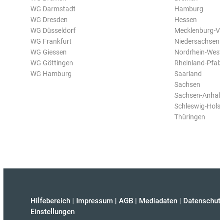
WG Darmstadt
Hamburg
WG Dresden
Hessen
WG Düsseldorf
Mecklenburg-
WG Frankfurt
Niedersachsen
WG Giessen
Nordrhein-Wes
WG Göttingen
Rheinland-Pfal
WG Hamburg
Saarland
Sachsen
Sachsen-Anhal
Schleswig-Hols
Thüringen
Hilfebereich
|
Impressum
|
AGB
|
Mediadaten
|
Datenschut
Einstellungen