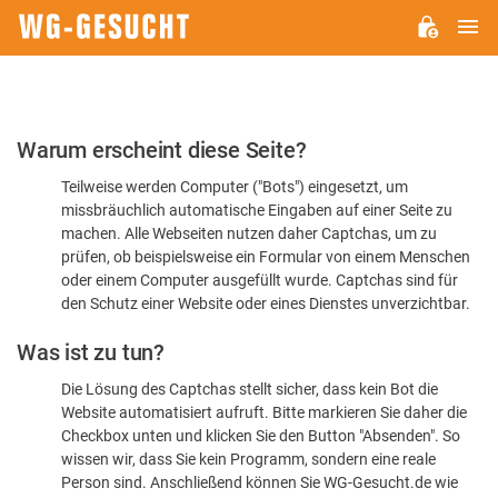
H
WG-
GESUCHT.DE
Bitte
Warum erscheint diese Seite?
bestätigen
Teilweise werden Computer ("Bots") eingesetzt, um
Sie,
missbräuchlich automatische Eingaben auf einer Seite zu
dass
machen. Alle Webseiten nutzen daher Captchas, um zu
Sie
prüfen, ob beispielsweise ein Formular von einem Menschen
oder einem Computer ausgefüllt wurde. Captchas sind für
ein
den Schutz einer Website oder eines Dienstes unverzichtbar.
Mensch
Was ist zu tun?
sind
Die Lösung des Captchas stellt sicher, dass kein Bot die
Website automatisiert aufruft. Bitte markieren Sie daher die
Checkbox unten und klicken Sie den Button "Absenden". So
wissen wir, dass Sie kein Programm, sondern eine reale
Person sind. Anschließend können Sie WG-Gesucht.de wie