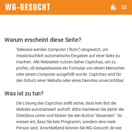
H
WG-
GESUCHT.DE
Bitte
Warum erscheint diese Seite?
bestätigen
Teilweise werden Computer ("Bots") eingesetzt, um
Sie,
missbräuchlich automatische Eingaben auf einer Seite zu
dass
machen. Alle Webseiten nutzen daher Captchas, um zu
Sie
prüfen, ob beispielsweise ein Formular von einem Menschen
oder einem Computer ausgefüllt wurde. Captchas sind für
ein
den Schutz einer Website oder eines Dienstes unverzichtbar.
Mensch
Was ist zu tun?
sind
Die Lösung des Captchas stellt sicher, dass kein Bot die
Website automatisiert aufruft. Bitte markieren Sie daher die
Checkbox unten und klicken Sie den Button "Absenden". So
wissen wir, dass Sie kein Programm, sondern eine reale
Person sind. Anschließend können Sie WG-Gesucht.de wie