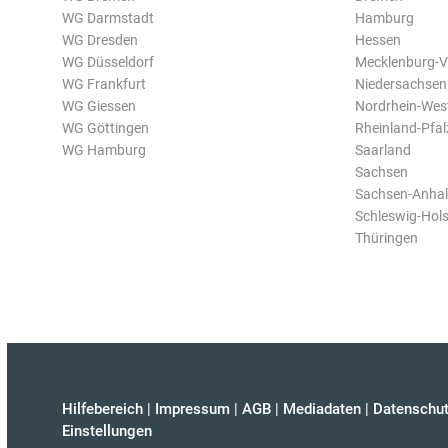
WG Darmstadt
Hamburg
WG Dresden
Hessen
WG Düsseldorf
Mecklenburg-
WG Frankfurt
Niedersachsen
WG Giessen
Nordrhein-Wes
WG Göttingen
Rheinland-Pfal
WG Hamburg
Saarland
Sachsen
Sachsen-Anhal
Schleswig-Hols
Thüringen
Hilfebereich
|
Impressum
|
AGB
|
Mediadaten
|
Datenschut
Einstellungen