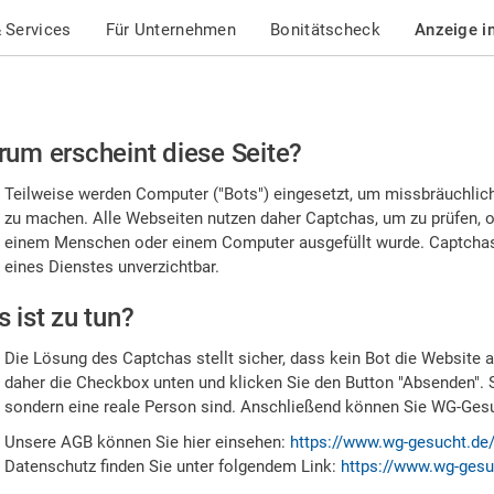
 Services
Für Unternehmen
Bonitätscheck
Anzeige i
te
um erscheint diese Seite?
stätigen
Teilweise werden Computer ("Bots") eingesetzt, um missbräuchlic
,
zu machen. Alle Webseiten nutzen daher Captchas, um zu prüfen, o
einem Menschen oder einem Computer ausgefüllt wurde. Captchas 
ss
eines Dienstes unverzichtbar.
e
 ist zu tun?
n
Die Lösung des Captchas stellt sicher, dass kein Bot die Website au
nsch
daher die Checkbox unten und klicken Sie den Button "Absenden". 
sondern eine reale Person sind. Anschließend können Sie WG-Gesuc
nd
Unsere AGB können Sie hier einsehen:
https://www.wg-gesucht.de
Datenschutz finden Sie unter folgendem Link:
https://www.wg-gesu