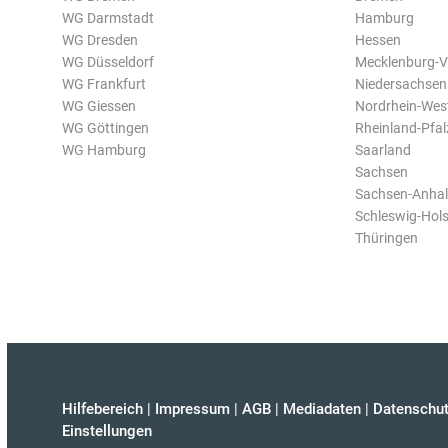
WG Darmstadt
Hamburg
WG Dresden
Hessen
WG Düsseldorf
Mecklenburg-
WG Frankfurt
Niedersachsen
WG Giessen
Nordrhein-Wes
WG Göttingen
Rheinland-Pfal
WG Hamburg
Saarland
Sachsen
Sachsen-Anhal
Schleswig-Hols
Thüringen
Hilfebereich
|
Impressum
|
AGB
|
Mediadaten
|
Datenschut
Einstellungen