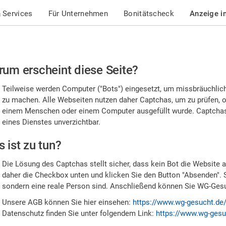
 Services
Für Unternehmen
Bonitätscheck
Anzeige i
te
um erscheint diese Seite?
stätigen
Teilweise werden Computer ("Bots") eingesetzt, um missbräuchlic
,
zu machen. Alle Webseiten nutzen daher Captchas, um zu prüfen, o
einem Menschen oder einem Computer ausgefüllt wurde. Captchas 
ss
eines Dienstes unverzichtbar.
e
 ist zu tun?
n
Die Lösung des Captchas stellt sicher, dass kein Bot die Website au
nsch
daher die Checkbox unten und klicken Sie den Button "Absenden". 
sondern eine reale Person sind. Anschließend können Sie WG-Gesuc
nd
Unsere AGB können Sie hier einsehen:
https://www.wg-gesucht.de
Datenschutz finden Sie unter folgendem Link:
https://www.wg-gesu