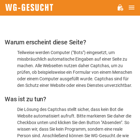
H
WG-
GESUCHT.DE
Bitte
Warum erscheint diese Seite?
bestätigen
Teilweise werden Computer ("Bots") eingesetzt, um
Sie,
missbräuchlich automatische Eingaben auf einer Seite zu
dass
machen. Alle Webseiten nutzen daher Captchas, um zu
Sie
prüfen, ob beispielsweise ein Formular von einem Menschen
oder einem Computer ausgefüllt wurde. Captchas sind für
ein
den Schutz einer Website oder eines Dienstes unverzichtbar.
Mensch
Was ist zu tun?
sind
Die Lösung des Captchas stellt sicher, dass kein Bot die
Website automatisiert aufruft. Bitte markieren Sie daher die
Checkbox unten und klicken Sie den Button "Absenden". So
wissen wir, dass Sie kein Programm, sondern eine reale
Person sind. Anschließend können Sie WG-Gesucht.de wie