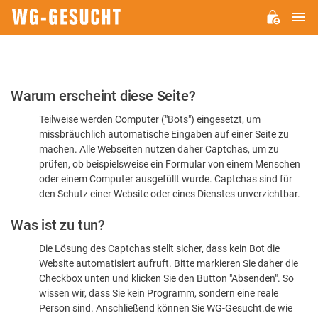
H
WG-
GESUCHT.DE
Bitte
Warum erscheint diese Seite?
bestätigen
Teilweise werden Computer ("Bots") eingesetzt, um
Sie,
missbräuchlich automatische Eingaben auf einer Seite zu
dass
machen. Alle Webseiten nutzen daher Captchas, um zu
Sie
prüfen, ob beispielsweise ein Formular von einem Menschen
oder einem Computer ausgefüllt wurde. Captchas sind für
ein
den Schutz einer Website oder eines Dienstes unverzichtbar.
Mensch
Was ist zu tun?
sind
Die Lösung des Captchas stellt sicher, dass kein Bot die
Website automatisiert aufruft. Bitte markieren Sie daher die
Checkbox unten und klicken Sie den Button "Absenden". So
wissen wir, dass Sie kein Programm, sondern eine reale
Person sind. Anschließend können Sie WG-Gesucht.de wie