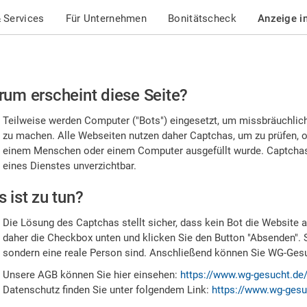
 Services
Für Unternehmen
Bonitätscheck
Anzeige i
te
um erscheint diese Seite?
stätigen
Teilweise werden Computer ("Bots") eingesetzt, um missbräuchlic
,
zu machen. Alle Webseiten nutzen daher Captchas, um zu prüfen, o
einem Menschen oder einem Computer ausgefüllt wurde. Captchas 
ss
eines Dienstes unverzichtbar.
e
 ist zu tun?
n
Die Lösung des Captchas stellt sicher, dass kein Bot die Website au
nsch
daher die Checkbox unten und klicken Sie den Button "Absenden". 
sondern eine reale Person sind. Anschließend können Sie WG-Gesuc
nd
Unsere AGB können Sie hier einsehen:
https://www.wg-gesucht.de
Datenschutz finden Sie unter folgendem Link:
https://www.wg-gesu