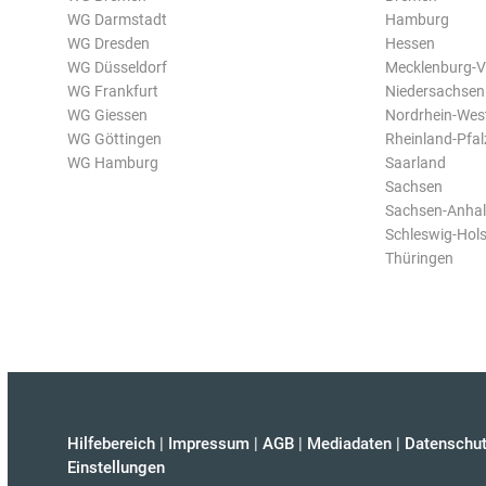
WG Darmstadt
Hamburg
WG Dresden
Hessen
WG Düsseldorf
Mecklenburg-
WG Frankfurt
Niedersachsen
WG Giessen
Nordrhein-Wes
WG Göttingen
Rheinland-Pfal
WG Hamburg
Saarland
Sachsen
Sachsen-Anhal
Schleswig-Hols
Thüringen
Hilfebereich
|
Impressum
|
AGB
|
Mediadaten
|
Datenschut
Einstellungen