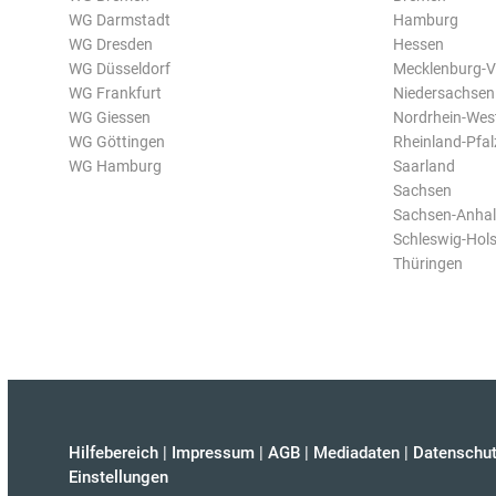
WG Darmstadt
Hamburg
WG Dresden
Hessen
WG Düsseldorf
Mecklenburg-
WG Frankfurt
Niedersachsen
WG Giessen
Nordrhein-Wes
WG Göttingen
Rheinland-Pfal
WG Hamburg
Saarland
Sachsen
Sachsen-Anhal
Schleswig-Hols
Thüringen
Hilfebereich
|
Impressum
|
AGB
|
Mediadaten
|
Datenschut
Einstellungen