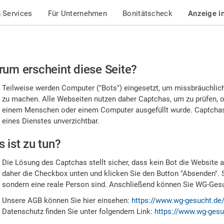
 Services
Für Unternehmen
Bonitätscheck
Anzeige i
te
um erscheint diese Seite?
stätigen
Teilweise werden Computer ("Bots") eingesetzt, um missbräuchlic
,
zu machen. Alle Webseiten nutzen daher Captchas, um zu prüfen, o
einem Menschen oder einem Computer ausgefüllt wurde. Captchas 
ss
eines Dienstes unverzichtbar.
e
 ist zu tun?
n
Die Lösung des Captchas stellt sicher, dass kein Bot die Website au
nsch
daher die Checkbox unten und klicken Sie den Button "Absenden". 
sondern eine reale Person sind. Anschließend können Sie WG-Gesuc
nd
Unsere AGB können Sie hier einsehen:
https://www.wg-gesucht.de
Datenschutz finden Sie unter folgendem Link:
https://www.wg-gesu