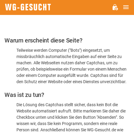
H
WG-
GESUCHT.DE
Bitte
Warum erscheint diese Seite?
bestätigen
Teilweise werden Computer ("Bots") eingesetzt, um
Sie,
missbräuchlich automatische Eingaben auf einer Seite zu
dass
machen. Alle Webseiten nutzen daher Captchas, um zu
Sie
prüfen, ob beispielsweise ein Formular von einem Menschen
oder einem Computer ausgefüllt wurde. Captchas sind für
ein
den Schutz einer Website oder eines Dienstes unverzichtbar.
Mensch
Was ist zu tun?
sind
Die Lösung des Captchas stellt sicher, dass kein Bot die
Website automatisiert aufruft. Bitte markieren Sie daher die
Checkbox unten und klicken Sie den Button "Absenden". So
wissen wir, dass Sie kein Programm, sondern eine reale
Person sind. Anschließend können Sie WG-Gesucht.de wie