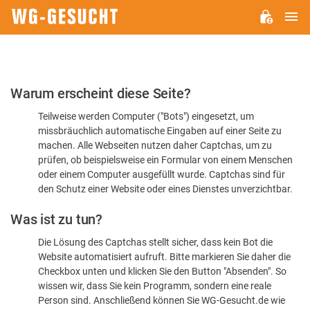
H
WG-
GESUCHT.DE
Bitte
Warum erscheint diese Seite?
bestätigen
Teilweise werden Computer ("Bots") eingesetzt, um
Sie,
missbräuchlich automatische Eingaben auf einer Seite zu
dass
machen. Alle Webseiten nutzen daher Captchas, um zu
Sie
prüfen, ob beispielsweise ein Formular von einem Menschen
oder einem Computer ausgefüllt wurde. Captchas sind für
ein
den Schutz einer Website oder eines Dienstes unverzichtbar.
Mensch
Was ist zu tun?
sind
Die Lösung des Captchas stellt sicher, dass kein Bot die
Website automatisiert aufruft. Bitte markieren Sie daher die
Checkbox unten und klicken Sie den Button "Absenden". So
wissen wir, dass Sie kein Programm, sondern eine reale
Person sind. Anschließend können Sie WG-Gesucht.de wie