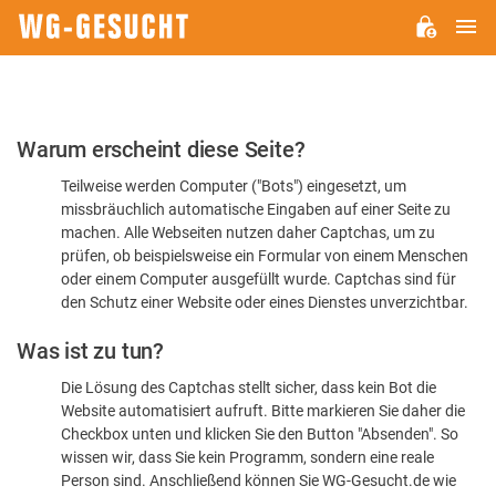
H
WG-
GESUCHT.DE
Bitte
Warum erscheint diese Seite?
bestätigen
Teilweise werden Computer ("Bots") eingesetzt, um
Sie,
missbräuchlich automatische Eingaben auf einer Seite zu
dass
machen. Alle Webseiten nutzen daher Captchas, um zu
Sie
prüfen, ob beispielsweise ein Formular von einem Menschen
oder einem Computer ausgefüllt wurde. Captchas sind für
ein
den Schutz einer Website oder eines Dienstes unverzichtbar.
Mensch
Was ist zu tun?
sind
Die Lösung des Captchas stellt sicher, dass kein Bot die
Website automatisiert aufruft. Bitte markieren Sie daher die
Checkbox unten und klicken Sie den Button "Absenden". So
wissen wir, dass Sie kein Programm, sondern eine reale
Person sind. Anschließend können Sie WG-Gesucht.de wie