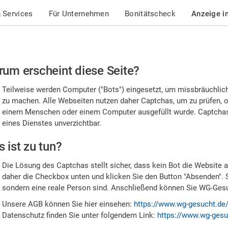
 Services
Für Unternehmen
Bonitätscheck
Anzeige i
te
um erscheint diese Seite?
stätigen
Teilweise werden Computer ("Bots") eingesetzt, um missbräuchlic
,
zu machen. Alle Webseiten nutzen daher Captchas, um zu prüfen, o
einem Menschen oder einem Computer ausgefüllt wurde. Captchas 
ss
eines Dienstes unverzichtbar.
e
 ist zu tun?
n
Die Lösung des Captchas stellt sicher, dass kein Bot die Website au
nsch
daher die Checkbox unten und klicken Sie den Button "Absenden". 
sondern eine reale Person sind. Anschließend können Sie WG-Gesuc
nd
Unsere AGB können Sie hier einsehen:
https://www.wg-gesucht.de
Datenschutz finden Sie unter folgendem Link:
https://www.wg-gesu