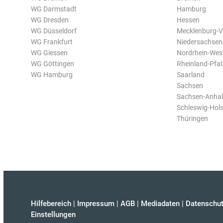
WG Darmstadt
Hamburg
WG Dresden
Hessen
WG Düsseldorf
Mecklenburg-
WG Frankfurt
Niedersachsen
WG Giessen
Nordrhein-Wes
WG Göttingen
Rheinland-Pfal
WG Hamburg
Saarland
Sachsen
Sachsen-Anhal
Schleswig-Hols
Thüringen
Hilfebereich
|
Impressum
|
AGB
|
Mediadaten
|
Datenschut
Einstellungen