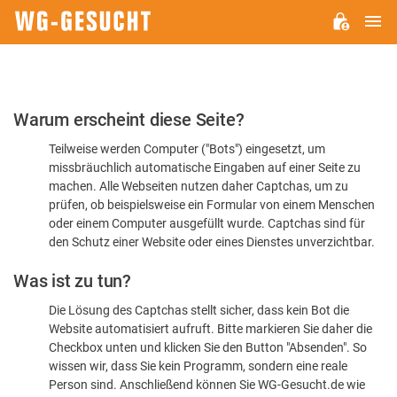
H
WG-
GESUCHT.DE
Bitte
Warum erscheint diese Seite?
bestätigen
Teilweise werden Computer ("Bots") eingesetzt, um
Sie,
missbräuchlich automatische Eingaben auf einer Seite zu
dass
machen. Alle Webseiten nutzen daher Captchas, um zu
Sie
prüfen, ob beispielsweise ein Formular von einem Menschen
oder einem Computer ausgefüllt wurde. Captchas sind für
ein
den Schutz einer Website oder eines Dienstes unverzichtbar.
Mensch
Was ist zu tun?
sind
Die Lösung des Captchas stellt sicher, dass kein Bot die
Website automatisiert aufruft. Bitte markieren Sie daher die
Checkbox unten und klicken Sie den Button "Absenden". So
wissen wir, dass Sie kein Programm, sondern eine reale
Person sind. Anschließend können Sie WG-Gesucht.de wie