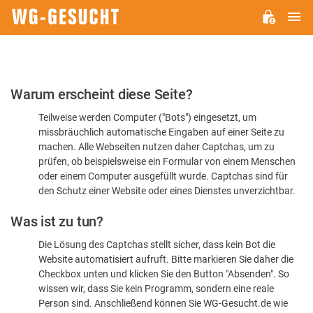
H
WG-
GESUCHT.DE
Bitte
Warum erscheint diese Seite?
bestätigen
Teilweise werden Computer ("Bots") eingesetzt, um
Sie,
missbräuchlich automatische Eingaben auf einer Seite zu
dass
machen. Alle Webseiten nutzen daher Captchas, um zu
Sie
prüfen, ob beispielsweise ein Formular von einem Menschen
oder einem Computer ausgefüllt wurde. Captchas sind für
ein
den Schutz einer Website oder eines Dienstes unverzichtbar.
Mensch
Was ist zu tun?
sind
Die Lösung des Captchas stellt sicher, dass kein Bot die
Website automatisiert aufruft. Bitte markieren Sie daher die
Checkbox unten und klicken Sie den Button "Absenden". So
wissen wir, dass Sie kein Programm, sondern eine reale
Person sind. Anschließend können Sie WG-Gesucht.de wie