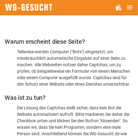
H
WG-
GESUCHT.DE
Bitte
Warum erscheint diese Seite?
bestätigen
Teilweise werden Computer ("Bots") eingesetzt, um
Sie,
missbräuchlich automatische Eingaben auf einer Seite zu
dass
machen. Alle Webseiten nutzen daher Captchas, um zu
Sie
prüfen, ob beispielsweise ein Formular von einem Menschen
oder einem Computer ausgefüllt wurde. Captchas sind für
ein
den Schutz einer Website oder eines Dienstes unverzichtbar.
Mensch
Was ist zu tun?
sind
Die Lösung des Captchas stellt sicher, dass kein Bot die
Website automatisiert aufruft. Bitte markieren Sie daher die
Checkbox unten und klicken Sie den Button "Absenden". So
wissen wir, dass Sie kein Programm, sondern eine reale
Person sind. Anschließend können Sie WG-Gesucht.de wie