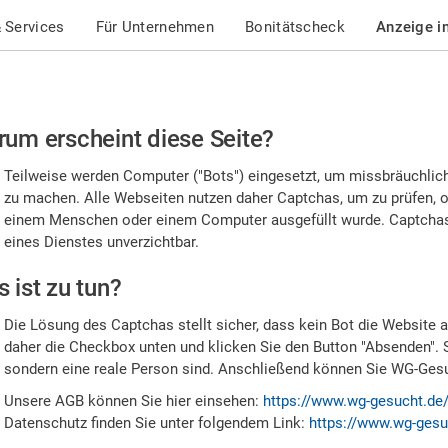
 Services
Für Unternehmen
Bonitätscheck
Anzeige i
te
um erscheint diese Seite?
stätigen
Teilweise werden Computer ("Bots") eingesetzt, um missbräuchlic
,
zu machen. Alle Webseiten nutzen daher Captchas, um zu prüfen, o
einem Menschen oder einem Computer ausgefüllt wurde. Captchas 
ss
eines Dienstes unverzichtbar.
e
 ist zu tun?
n
Die Lösung des Captchas stellt sicher, dass kein Bot die Website au
nsch
daher die Checkbox unten und klicken Sie den Button "Absenden". 
sondern eine reale Person sind. Anschließend können Sie WG-Gesuc
nd
Unsere AGB können Sie hier einsehen:
https://www.wg-gesucht.de
Datenschutz finden Sie unter folgendem Link:
https://www.wg-gesu