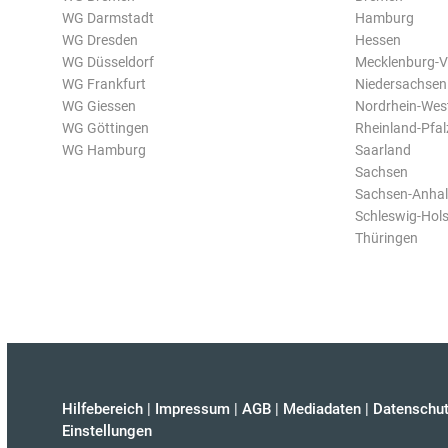
WG Darmstadt
Hamburg
WG Dresden
Hessen
WG Düsseldorf
Mecklenburg-
WG Frankfurt
Niedersachsen
WG Giessen
Nordrhein-Wes
WG Göttingen
Rheinland-Pfal
WG Hamburg
Saarland
Sachsen
Sachsen-Anhal
Schleswig-Hols
Thüringen
Hilfebereich
|
Impressum
|
AGB
|
Mediadaten
|
Datenschut
Einstellungen